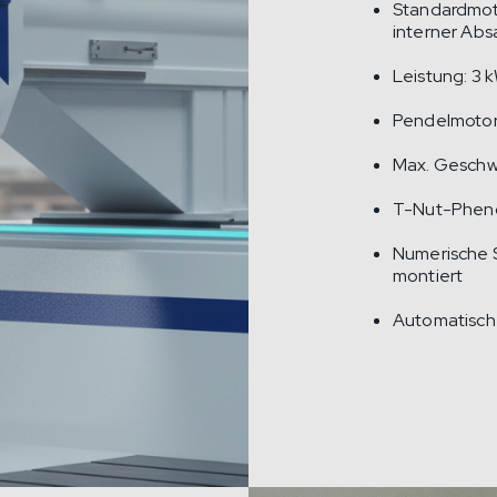
Standardmoto
interner Ab
Leistung: 3 
Pendelmotor
Max. Geschw
T-Nut-Pheno
Numerische 
montiert
Automatisch