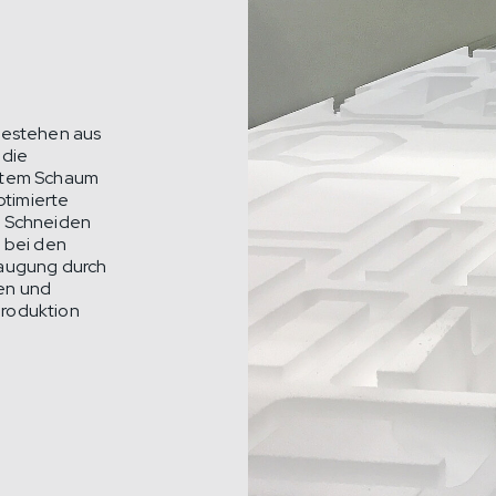
estehen aus
 die
artem Schaum
ptimierte
s Schneiden
t bei den
saugung durch
en und
produktion