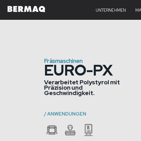
EURO-PX
UNTERNEHMEN
TEC
MA
Fräsmaschinen
EURO-PX
Verarbeitet Polystyrol mit
Präzision und
Geschwindigkeit.
/
ANWENDUNGEN