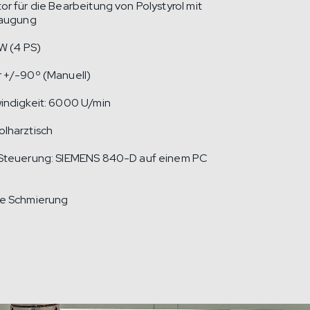
r für die Bearbeitung von Polystyrol mit
saugung
kW (4 PS)
 +/-90º (Manuell)
indigkeit: 6000 U/min
lharztisch
Steuerung: SIEMENS 840-D auf einem PC
e Schmierung