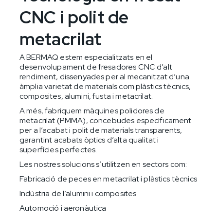
CNC i polit de
metacrilat
A BERMAQ estem especialitzats en el
desenvolupament de fresadores CNC d’alt
rendiment, dissenyades per al mecanitzat d’una
àmplia varietat de materials com plàstics tècnics,
composites, alumini, fusta i metacrilat.
A més, fabriquem màquines polidores de
metacrilat (PMMA), concebudes específicament
per a l’acabat i polit de materials transparents,
garantint acabats òptics d’alta qualitat i
superfícies perfectes.
Les nostres solucions s’utilitzen en sectors com:
Fabricació de peces en metacrilat i plàstics tècnics
Indústria de l’alumini i composites
Automoció i aeronàutica