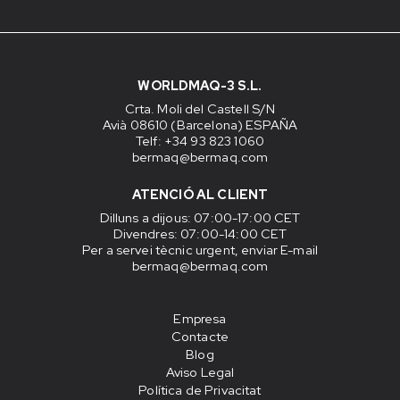
WORLDMAQ-3 S.L.
Crta. Moli del Castell S/N
Avià 08610 (Barcelona) ESPAÑA
Telf: +34 93 823 1060
bermaq@bermaq.com
ATENCIÓ AL CLIENT
Dilluns a dijous
: 07:00-17:00 CET
Divendres
: 07:00-14:00 CET
Per a servei tècnic urgent, enviar E-mail
bermaq@bermaq.com
Empresa
Contacte
Blog
Aviso Legal
Política de Privacitat