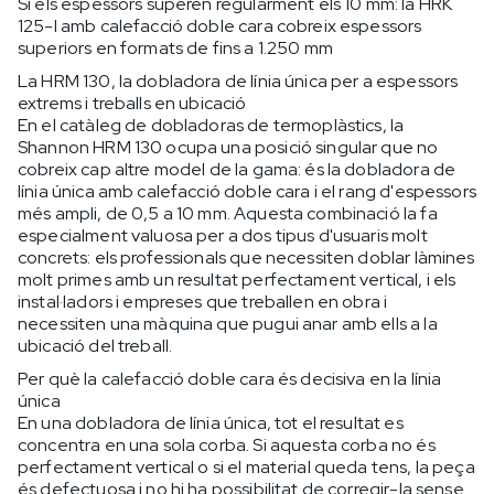
Si els espessors superen regularment els 10 mm: la HRK
125-I amb calefacció doble cara cobreix espessors
superiors en formats de fins a 1.250 mm
La HRM 130, la dobladora de línia única per a espessors
extrems i treballs en ubicació
En el catàleg de dobladoras de termoplàstics, la
Shannon HRM 130 ocupa una posició singular que no
cobreix cap altre model de la gama: és la dobladora de
línia única amb calefacció doble cara i el rang d'espessors
més ampli, de 0,5 a 10 mm. Aquesta combinació la fa
especialment valuosa per a dos tipus d'usuaris molt
concrets: els professionals que necessiten doblar làmines
molt primes amb un resultat perfectament vertical, i els
instal·ladors i empreses que treballen en obra i
necessiten una màquina que pugui anar amb ells a la
ubicació del treball.
Per què la calefacció doble cara és decisiva en la línia
única
En una dobladora de línia única, tot el resultat es
concentra en una sola corba. Si aquesta corba no és
perfectament vertical o si el material queda tens, la peça
és defectuosa i no hi ha possibilitat de corregir-la sense