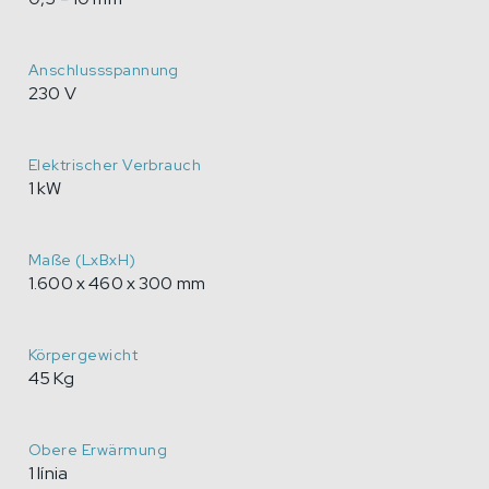
Anschlussspannung
230 V
Elektrischer Verbrauch
1 kW
Maße (LxBxH)
1.600 x 460 x 300 mm
Körpergewicht
45 Kg
Obere Erwärmung
1 línia