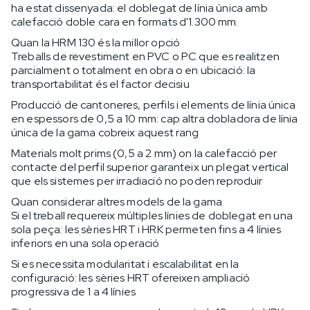
ha estat dissenyada: el doblegat de línia única amb
calefacció doble cara en formats d'1.300 mm.
Quan la HRM 130 és la millor opció
Treballs de revestiment en PVC o PC que es realitzen
parcialment o totalment en obra o en ubicació: la
transportabilitat és el factor decisiu
Producció de cantoneres, perfils i elements de línia única
en espessors de 0,5 a 10 mm: cap altra dobladora de línia
única de la gama cobreix aquest rang
Materials molt prims (0,5 a 2 mm) on la calefacció per
contacte del perfil superior garanteix un plegat vertical
que els sistemes per irradiació no poden reproduir
Quan considerar altres models de la gama
Si el treball requereix múltiples línies de doblegat en una
sola peça: les sèries HRT i HRK permeten fins a 4 línies
inferiors en una sola operació
Si es necessita modularitat i escalabilitat en la
configuració: les sèries HRT ofereixen ampliació
progressiva de 1 a 4 línies