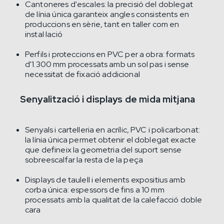
Cantoneres d'escales: la precisió del doblegat
de línia única garanteix angles consistents en
produccions en sèrie, tant en taller com en
instal·lació
Perfils i proteccions en PVC per a obra: formats
d'1.300 mm processats amb un sol pas i sense
necessitat de fixació addicional
Senyalització i displays de mida mitjana
Senyals i cartelleria en acrílic, PVC i policarbonat:
la línia única permet obtenir el doblegat exacte
que defineix la geometria del suport sense
sobreescalfar la resta de la peça
Displays de taulell i elements expositius amb
corba única: espessors de fins a 10 mm
processats amb la qualitat de la calefacció doble
cara