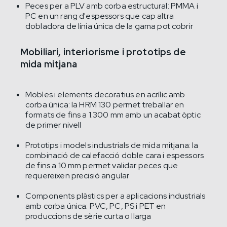
Peces per a PLV amb corba estructural: PMMA i
PC en un rang d'espessors que cap altra
dobladora de línia única de la gama pot cobrir
Mobiliari, interiorisme i prototips de
mida mitjana
Mobles i elements decoratius en acrílic amb
corba única: la HRM 130 permet treballar en
formats de fins a 1.300 mm amb un acabat òptic
de primer nivell
Prototips i models industrials de mida mitjana: la
combinació de calefacció doble cara i espessors
de fins a 10 mm permet validar peces que
requereixen precisió angular
Components plàstics per a aplicacions industrials
amb corba única: PVC, PC, PS i PET en
produccions de sèrie curta o llarga