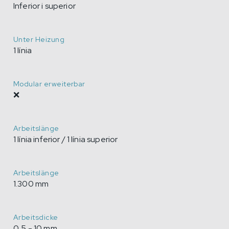
Inferior i superior
Unter Heizung
1 línia
Modular erweiterbar
❌
Arbeitslänge
1 línia inferior / 1 línia superior
Arbeitslänge
1.300 mm
Arbeitsdicke
0,5 - 10 mm