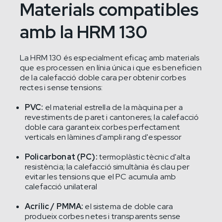
Materials compatibles
amb la HRM 130
La HRM 130 és especialment eficaç amb materials
que es processen en línia única i que es beneficien
de la calefacció doble cara per obtenir corbes
rectes i sense tensions:
PVC:
el material estrella de la màquina per a
revestiments de paret i cantoneres; la calefacció
doble cara garanteix corbes perfectament
verticals en làmines d'ampli rang d'espessor
Policarbonat (PC):
termoplàstic tècnic d'alta
resistència; la calefacció simultània és clau per
evitar les tensions que el PC acumula amb
calefacció unilateral
Acrílic / PMMA:
el sistema de doble cara
produeix corbes netes i transparents sense