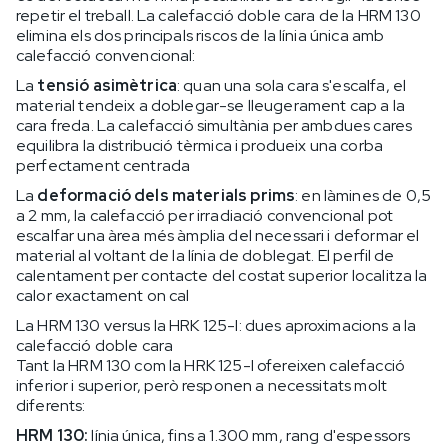
repetir el treball. La calefacció doble cara de la HRM 130
elimina els dos principals riscos de la línia única amb
calefacció convencional:
La
tensió asimètrica
: quan una sola cara s'escalfa, el
material tendeix a doblegar-se lleugerament cap a la
cara freda. La calefacció simultània per ambdues cares
equilibra la distribució tèrmica i produeix una corba
perfectament centrada
La
deformació dels materials prims
: en làmines de 0,5
a 2 mm, la calefacció per irradiació convencional pot
escalfar una àrea més àmplia del necessari i deformar el
material al voltant de la línia de doblegat. El perfil de
calentament per contacte del costat superior localitza la
calor exactament on cal
La HRM 130 versus la HRK 125-I: dues aproximacions a la
calefacció doble cara
Tant la HRM 130 com la HRK 125-I ofereixen calefacció
inferior i superior, però responen a necessitats molt
diferents:
HRM 130:
línia única, fins a 1.300 mm, rang d'espessors