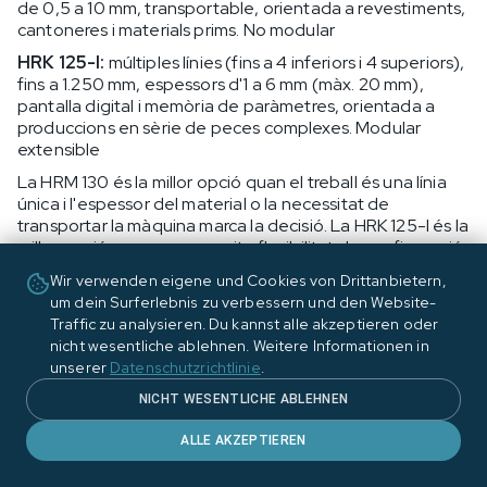
de 0,5 a 10 mm, transportable, orientada a revestiments,
cantoneres i materials prims. No modular
HRK 125-I:
múltiples línies (fins a 4 inferiors i 4 superiors),
fins a 1.250 mm, espessors d'1 a 6 mm (màx. 20 mm),
pantalla digital i memòria de paràmetres, orientada a
produccions en sèrie de peces complexes. Modular
extensible
La HRM 130 és la millor opció quan el treball és una línia
única i l'espessor del material o la necessitat de
transportar la màquina marca la decisió. La HRK 125-I és la
millor opció quan es necessita flexibilitat de configuració
i producció de peces amb múltiples doblegats.
Wir verwenden eigene und Cookies von Drittanbietern,
Fabricació, distribució i suport tècnic
um dein Surferlebnis zu verbessern und den Website-
La Shannon HRM 130 es distribueix a través de BERMAQ,
Traffic zu analysieren. Du kannst alle akzeptieren oder
especialistes en maquinària per a la transformació del
nicht wesentliche ablehnen. Weitere Informationen in
plàstic i materials lleugers. BERMAQ ofereix
unserer
Datenschutzrichtlinie
.
assessorament tècnic per identificar quin model de la
NICHT WESENTLICHE ABLEHNEN
gama s'adapta millor a cada necessitat e
ALLE AKZEPTIEREN