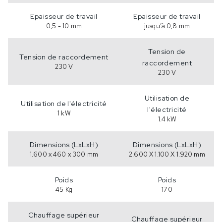
Epaisseur de travail
Epaisseur de travail
0,5 - 10 mm
jusqu’à 0,8 mm
Tension de
Tension de raccordement
raccordement
230 V
230 V
Utilisation de
Utilisation de l'électricité
l'électricité
1 kW
1.4 kW
Dimensions (LxLxH)
Dimensions (LxLxH)
1.600 x 460 x 300 mm
2.600 X 1.100 X 1.920 mm
Poids
Poids
45 Kg
170
Chauffage supérieur
Chauffage supérieur