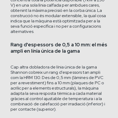
V) en una sola línia calfada per ambdues cares,
obtenint la màxima precisió en la corba única. La
construcció no és modular extensible, la qual cosa
indica que la màquina està optimitzada per a la
seva funció específica i no per a configuracions
alternatives.
Rang d'espessors de 0,5 a 10 mm: el més
ampli en línia única de la gama
Cap altra dobladora de línia única de la gama
Shannon cobreix un rang d'espessors tan ampli
com la HRM 130. Des de 0,5 mm (làmines de PVC
per a revestiment) fins a 10 mm (plaques de PC o
acrílic per a elements estructurals), la màquina
adapta la seva resposta tèrmica a cada material
gràcies al control ajustable de temperatura i a la
combinació de calefacció per irradiació (inferior) i
per contacte (superior).