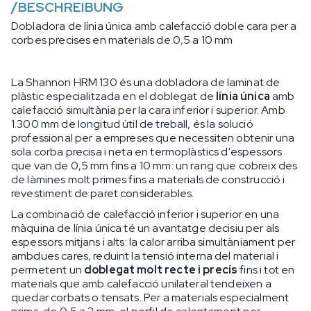
/
BESCHREIBUNG
Dobladora de línia única amb calefacció doble cara per a
corbes precises en materials de 0,5 a 10 mm
La Shannon HRM 130 és una dobladora de laminat de
plàstic especialitzada en el doblegat de
línia única
amb
calefacció simultània per la cara inferior i superior. Amb
1.300 mm de longitud útil de treball, és la solució
professional per a empreses que necessiten obtenir una
sola corba precisa i neta en termoplàstics d'espessors
que van de 0,5 mm fins a 10 mm: un rang que cobreix des
de làmines molt primes fins a materials de construcció i
revestiment de paret considerables.
La combinació de calefacció inferior i superior en una
màquina de línia única té un avantatge decisiu per als
espessors mitjans i alts: la calor arriba simultàniament per
ambdues cares, reduint la tensió interna del material i
permetent un
doblegat molt recte i precís
fins i tot en
materials que amb calefacció unilateral tendeixen a
quedar corbats o tensats. Per a materials especialment