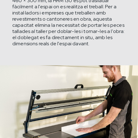
460 × 300 mm, la HRM 130 es pot traslladar
fàcilment a l'espai on es realitza el treball. Per a
instal·ladors i empreses que treballen amb
revestiments o cantoneres en obra, aquesta
capacitat elimina la necessitat de portar les peces
tallades al taller per doblar-les i tornar-les a l'obra:
el doblegat es fa directament in situ, amb les
dimensions reals de l'espai davant.