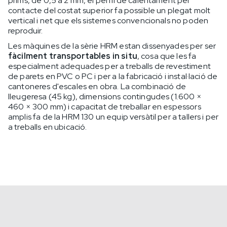
prims, de 0,5 a 2 mm, el perfil de calentament per
contacte del costat superior fa possible un plegat molt
vertical i net que els sistemes convencionals no poden
reproduir.
Les màquines de la sèrie HRM estan dissenyades per ser
fàcilment transportables in situ
, cosa que les fa
especialment adequades per a treballs de revestiment
de parets en PVC o PC i per a la fabricació i instal·lació de
cantoneres d'escales en obra. La combinació de
lleugeresa (45 kg), dimensions contingudes (1.600 ×
460 × 300 mm) i capacitat de treballar en espessors
amplis fa de la HRM 130 un equip versàtil per a tallers i per
a treballs en ubicació.