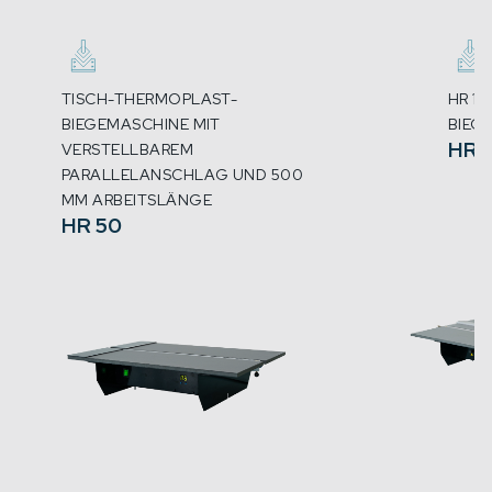
TISCH-THERMOPLAST-
HR 1
BIEGEMASCHINE MIT
BIEG
HR 1
VERSTELLBAREM
PARALLELANSCHLAG UND 500
MM ARBEITSLÄNGE
HR 50