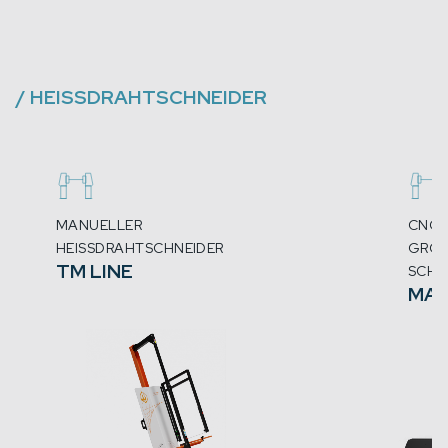
/
HEISSDRAHTSCHNEIDER
MANUELLER
CNC-
HEISSDRAHTSCHNEIDER
ROSS
TM LINE
HAU
MA