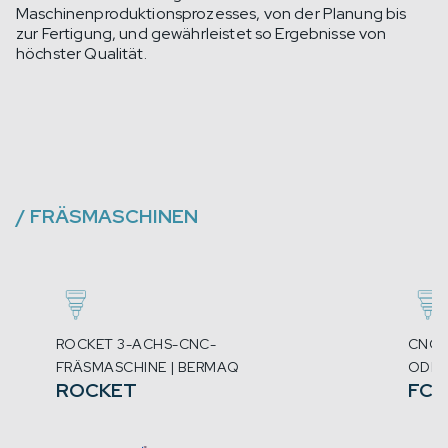
Maschinenproduktionsprozesses, von der Planung bis
zur Fertigung, und gewährleistet so Ergebnisse von
höchster Qualität.
/
FRÄSMASCHINEN
ROCKET 3-ACHS-CNC-
CNC-
FRÄSMASCHINE | BERMAQ
ODER
ROCKET
FCN