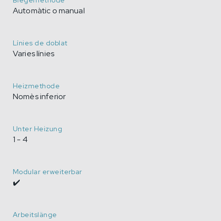
Biegemethode
Automàtic o manual
Línies de doblat
Varies línies
Heizmethode
Nomès inferior
Unter Heizung
1 - 4
Modular erweiterbar
✔️
Arbeitslänge