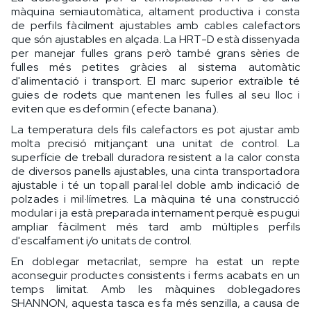
màquina semiautomàtica, altament productiva i consta
de perfils fàcilment ajustables amb cables calefactors
que són ajustables en alçada. La HRT-D està dissenyada
per manejar fulles grans però també grans sèries de
fulles més petites gràcies al sistema automàtic
d'alimentació i transport. El marc superior extraïble té
guies de rodets que mantenen les fulles al seu lloc i
eviten que es deformin (efecte banana).
La temperatura dels fils calefactors es pot ajustar amb
molta precisió mitjançant una unitat de control. La
superfície de treball duradora resistent a la calor consta
de diversos panells ajustables, una cinta transportadora
ajustable i té un topall paral·lel doble amb indicació de
polzades i mil·límetres. La màquina té una construcció
modular i ja està preparada internament perquè es pugui
ampliar fàcilment més tard amb múltiples perfils
d'escalfament i/o unitats de control.
En doblegar metacrilat, sempre ha estat un repte
aconseguir productes consistents i ferms acabats en un
temps limitat. Amb les màquines doblegadores
SHANNON, aquesta tasca es fa més senzilla, a causa de