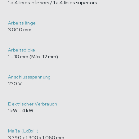
1 a 4 línies inferiors / 1 a 4 línies superiors
Arbeitslänge
3.000 mm
Arbeitsdicke
1 - 10 mm (Màx. 12 mm)
Anschlussspannung
230 V
Elektrischer Verbrauch
1 kW - 4 kW
Maße (LxBxH)
3.390 x 1.300 x 1.060 mm