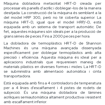
Màquina dobladora metacrilat HRT-D creada per
processar els panells d'acrílic i doblegar-los de la manera
desitjada. La construcció de la màquina és semblant a la
del model HRP 300, però no té coberta superior. La
màquina HRT-D, igual que el model HRP/-D, està
equipada amb un sistema de transport automàtic. De
fet, aquestes màquines són ideals per a la producció de
grans sèries de peces. Fins a 2000 peces per hora.
La dobladora de termoplàstics HRT-D de Shannon
Machines és una màquina avançada dissenyada
específicament per doblegar termoplàstics amb alta
precisió i eficiència. Aquesta màquina és ideal per a
aplicacions industrials que requereixen maneig de
materials plàstics en diverses formes i mides. La HRT-D
se subministra amb alimentació automàtica i cinta
transportadora.
Està equipada amb fins a 4 controladors de temperatura
per a 4 línies d'escalfament i 4 pistes de rodets de
subjecció. És una màquina dobladora de làmines
acríliques semiautomàtica altament productiva i resistent
amb escalfament inferior.