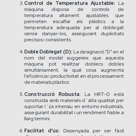
Control de Temperatura Ajustable:
La
màquina disposa de controls de
temperatura altament ajustables que
permeten escalfar els plàstics a la
temperatura adequada per al doblegat
sense danyar-los, assegurant duplicitats
precisos i consistents.
Doble Doblegat (D):
La designació "D" en el
nom del model suggereix que aquesta
màquina pot realitzar doblecs dobles
simultàniament, la qual cosa augmenta
l'eficiència i productivitat en el processament
de materials plàstics.
Construcció Robusta:
La HRT-D està
construïda amb materials d´alta qualitat per
suportar l´ús intensiu en entorns industrials,
assegurant durabilitat i un rendiment fiable a
llarg termini.
Facilitat d'ús:
Dissenyada per ser fàcil