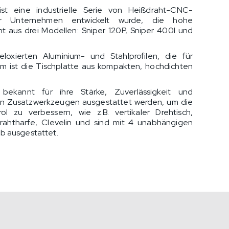
ist eine industrielle Serie von Heißdraht-CNC-
für Unternehmen entwickelt wurde, die hohe
 aus drei Modellen: Sniper 120P, Sniper 400I und
loxierten Aluminium- und Stahlprofilen, die für
em ist die Tischplatte aus kompakten, hochdichten
bekannt für ihre Stärke, Zuverlässigkeit und
enen Zusatzwerkzeugen ausgestattet werden, um die
l zu verbessern, wie z.B. vertikaler Drehtisch,
drahtharfe, Clevelin und sind mit 4 unabhängigen
b ausgestattet.