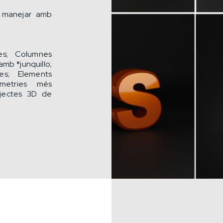
n manejar amb
es; Columnes
mb *junquillo;
les; Elements
ometries més
bjectes 3D de