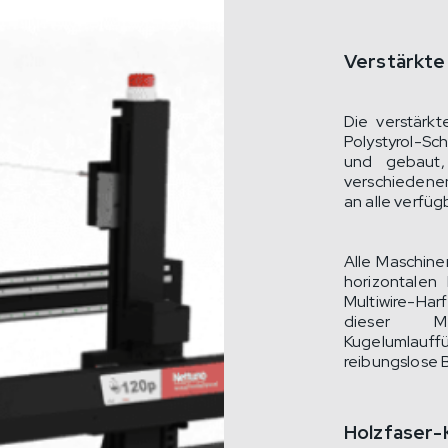
Verstärkte
Die verstärkt
Polystyrol-Sc
und gebaut,
verschiedenen
an alle verfü
Alle Maschine
horizontalen
Multiwire-Har
dieser M
Kugelumlauffü
reibungslose 
Holzfaser-