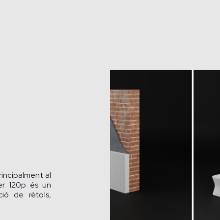
rincipalment al
per 120p és un
ió de rètols,