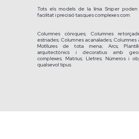
Tots els models de la línia Sniper pode
facilitat i precisió tasques complexes com:
Columnes còniques; Columnes retorçad
estriades; Columnes acanalades; Columnes a
Motllures de tota mena; Arcs; Plantil
arquitectònics i decoratius amb ge
complexes; Matrius; Lletres; Números i o
qualsevol tipus.