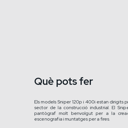
Què pots fer
Els models Sniper 120p i 400i estan dirigits p
sector de la construcció industrial. El Sni
pantògraf molt benvolgut per a la creac
escenografia i muntatges per a fires.