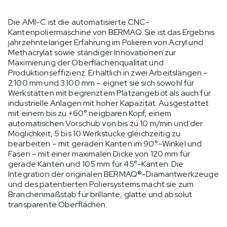
Die AMI-C ist die automatisierte CNC-
Kantenpoliermaschine von BERMAQ. Sie ist das Ergebnis
jahrzehntelanger Erfahrung im Polieren von Acryl und
Methacrylat sowie ständiger Innovationen zur
Maximierung der Oberflächenqualität und
Produktionseffizienz. Erhältlich in zwei Arbeitslängen –
2.100 mm und 3.100 mm – eignet sie sich sowohl für
Werkstätten mit begrenztem Platzangebot als auch für
industrielle Anlagen mit hoher Kapazität. Ausgestattet
mit einem bis zu +60° neigbaren Kopf, einem
automatischen Vorschub von bis zu 10 m/min und der
Möglichkeit, 5 bis 10 Werkstücke gleichzeitig zu
bearbeiten – mit geraden Kanten im 90°-Winkel und
Fasen – mit einer maximalen Dicke von 120 mm für
gerade Kanten und 105 mm für 45°-Kanten. Die
Integration der originalen BERMAQ®-Diamantwerkzeuge
und des patentierten Poliersystems macht sie zum
Branchenmaßstab für brillante, glatte und absolut
transparente Oberflächen.