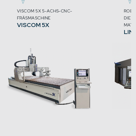
VISCOM 5X 5-ACHS-CNC-
ROBU
FRÄSMASCHINE
DIE 
VISCOM 5X
MATE
LIN