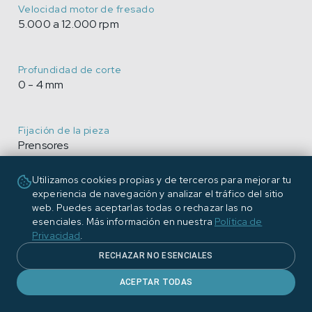
Velocidad motor de fresado
5.000 a 12.000 rpm
Profundidad de corte
0 - 4 mm
Fijación de la pieza
Prensores
Utilizamos cookies propias y de terceros para mejorar tu
Número de prensores
experiencia de navegación y analizar el tráfico del sitio
5 - 12
web. Puedes aceptarlas todas o rechazar las no
esenciales. Más información en nuestra
Política de
Privacidad
.
Alimentación eléctrica
RECHAZAR NO ESENCIALES
220 V 3PH/ 380V 3PH+N // 60Hz/ 50H Alimentació
elèctrica
ACEPTAR TODAS