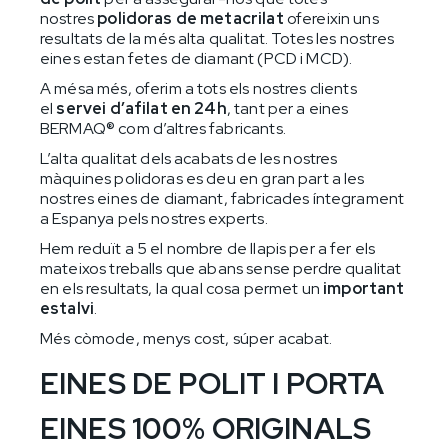
nostres
polidoras de metacrilat
ofereixin uns
resultats de la més alta qualitat. Totes les nostres
eines estan fetes de diamant (PCD i MCD).
A mésa més, oferim a tots els nostres clients
el
servei d’afilat en 24h
, tant per a eines
BERMAQ® com d’altres fabricants.
L’alta qualitat dels acabats de les nostres
màquines polidoras es deu en gran part a les
nostres
eines de diamant
, fabricades íntegrament
a Espanya pels nostres experts.
Hem reduït a 5 el nombre de llapis per a fer els
mateixos treballs que abans sense perdre qualitat
en els resultats, la qual cosa permet un
important
estalvi
.
Més còmode, menys cost, súper acabat.
EINES DE POLIT I PORTA
EINES 100% ORIGINALS