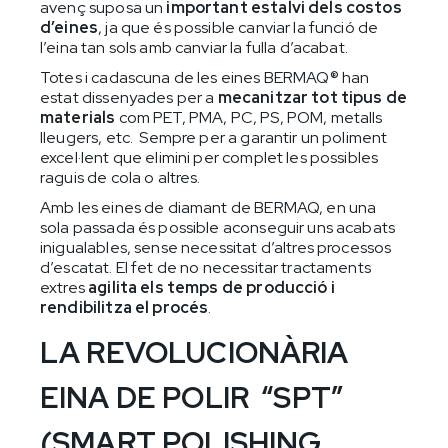
avenç suposa un
important estalvi dels costos
d’eines
, ja que és possible canviar la funció de
l’eina tan sols amb canviar la fulla d’acabat.
Totes i cadascuna de les eines BERMAQ® han
estat dissenyades per a
mecanitzar tot tipus de
materials
com PET, PMA, PC, PS, POM, metalls
lleugers, etc. Sempre per a garantir un poliment
excel·lent que elimini per complet les possibles
raguis de cola o altres.
Amb les eines de diamant de BERMAQ, en una
sola passada és possible aconseguir uns acabats
inigualables, sense necessitat d’altres processos
d’escatat. El fet de no necessitar tractaments
extres
agilita els temps de producció i
rendibilitza el procés
.
LA REVOLUCIONÀRIA
EINA DE POLIR “SPT”
(SMART POLISHING