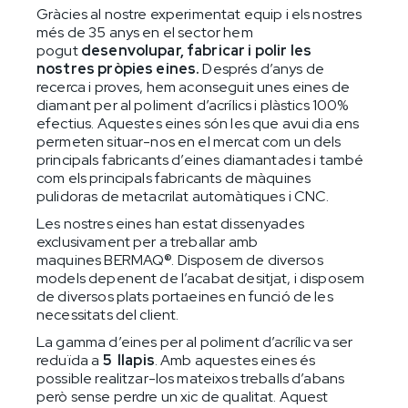
Gràcies al nostre experimentat equip i els nostres
més de 35 anys en el sector hem
pogut
desenvolupar, fabricar i polir les
nostres pròpies eines.
Després d’anys de
recerca i proves, hem aconseguit unes eines de
diamant per al poliment d’acrílics i plàstics 100%
efectius. Aquestes eines són les que avui dia ens
permeten situar-nos en el mercat com un dels
principals fabricants d’eines diamantades i també
com els principals fabricants de màquines
pulidoras de metacrilat automàtiques i CNC.
Les nostres eines han estat dissenyades
exclusivament per a treballar amb
maquines BERMAQ®. Disposem de diversos
models depenent de l’acabat desitjat, i disposem
de diversos plats portaeines en funció de les
necessitats del client.
La gamma d’eines per al poliment d’acrílic va ser
reduïda a
5 llapis
. Amb aquestes eines és
possible realitzar-los mateixos treballs d’abans
però sense perdre un xic de qualitat. Aquest