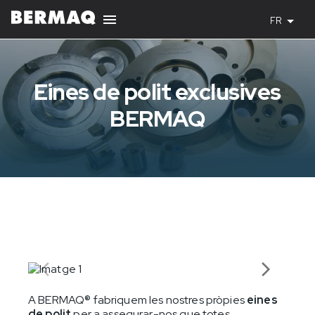
FR
Eines de polit exclusives
BERMAQ
A
BERMAQ®
fabriquem les nostres pròpies
eines
de polit
per a assegurar-nos que totes