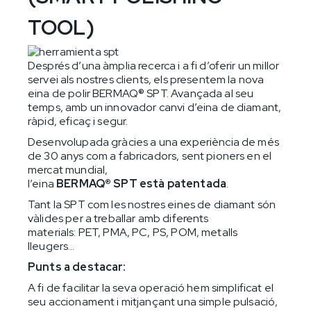
TOOL)
Després d’una àmplia recerca i a fi d’oferir un millor
servei als nostres clients, els presentem la nova
eina de polir BERMAQ® SPT. Avançada al seu
temps, amb un innovador canvi d’eina de diamant,
ràpid, eficaç i segur.
Desenvolupada gràcies a una experiència de més
de 30 anys com a fabricadors, sent pioners en el
mercat mundial,
l’eina
BERMAQ® SPT està patentada
.
Tant la SPT com les nostres eines de diamant són
vàlides per a treballar amb diferents
materials: PET, PMA, PC, PS, POM, metalls
lleugers…
Punts a destacar:
A fi de facilitar la seva operació hem simplificat el
seu accionament i mitjançant una simple pulsació,