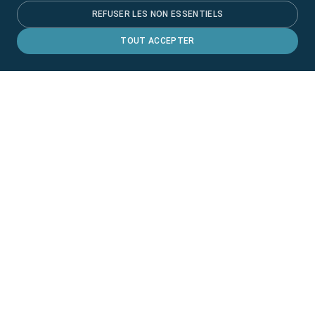
REFUSER LES NON ESSENTIELS
TOUT ACCEPTER
POLISSEUSES
Polisseuses pour pièces en méthacrylate
équipées d’outils diamantés brevetés. Elles
permettent de po...