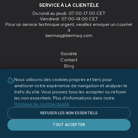
SERVICE À LA CLIENTÈLE
Du lundi au jeudi
: 07:00-17:00 CET
Vendredi
: 07:00-14:00 CET
Pour un service technique urgent, veuillez envoyer un courriel
à
bermaq@bermaq.com
Société
Contact
Blog
Avis juridique
Politique de confidentialité
Nous utilisons des cookies propres et tiers pour
améliorer votre expérience de navigation et analyser le
trafic du site. Vous pouvez tous les accepter ou refuser
les non essentiels. Plus d’informations dans notre
Politique de confidentialité
.
REFUSER LES NON ESSENTIELS
TOUT ACCEPTER
«Financiado por la Unión Europea - NextGenerationEU»