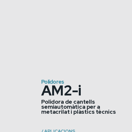
Polidores
AM2-i
Polidora de cantells
semiautomàtica per a
metacrilat i plàstics tècnics
/
APLICACIONS