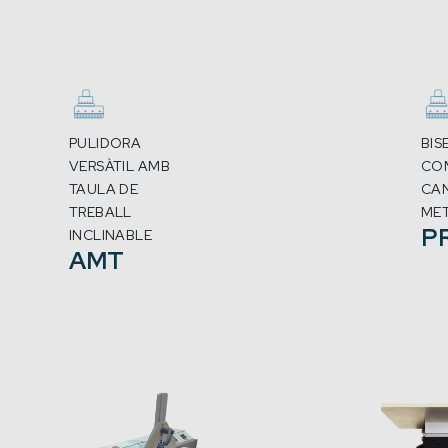
PULIDORA
BIS
VERSÀTIL AMB
CO
TAULA DE
CAN
TREBALL
MET
P
INCLINABLE
AMT