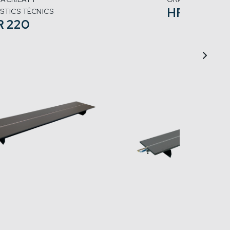
HR 300
STICS TÈCNICS
R 220