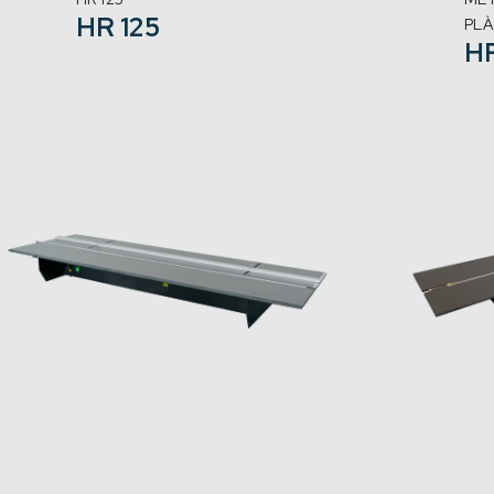
HR 125
PLÀ
H