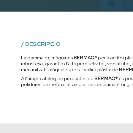
/
DESCRIPCIÓ
La gamma de màquines
BERMAQ®
per a acrílic i pl
robustesa, garantia d’alta productivitat, versatilitat
mecanitzat i màquines per a acrílic i plàstic de
BERM
A l’ampli catàleg de productes de
BERMAQ®
és poss
polidores de metacrilat amb eines de diamant original