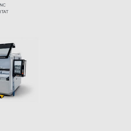
CNC
ITAT