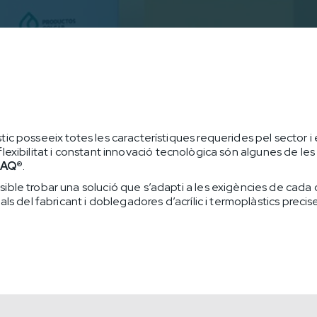
àstic posseeix totes les característiques requerides pel sector i 
, flexibilitat i constant innovació tecnològica són algunes de l
AQ®
.
ible trobar una solució que s’adapti a les exigències de cada cl
s del fabricant i doblegadores d’acrílic i termoplàstics precise