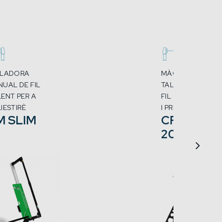
LLADORA
MÀQUINA
UAL DE FIL
TALLADORA DE
ENT PER A
FIL CALENT PETI
IESTIRÈ
I PRECISA
M SLIM
CREAM
200