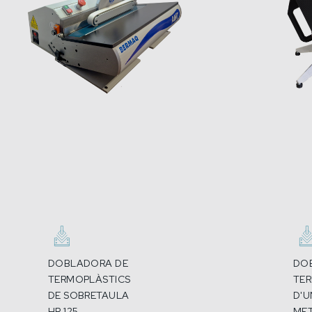
DOBLADORA DE
DO
TERMOPLÀSTICS
TE
DE SOBRETAULA
D'U
HR 125
MET