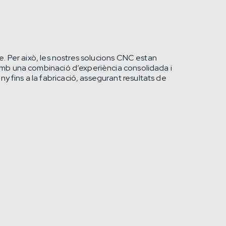
e. Per això, les nostres solucions CNC estan
Amb una combinació d’experiència consolidada i
 fins a la fabricació, assegurant resultats de