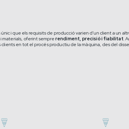
c i que els requisits de producció varien d’un client a un altr
i materials, oferint sempre
rendiment, precisió i fiabilitat
. 
nts en tot el procés productiu de la màquina, des del disseny