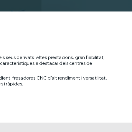
els seus derivats. Altes prestacions, gran fiabilitat,
es característiques a destacar dels centres de
ient: fresadores CNC d’alt rendiment i versatilitat,
s i ràpides.