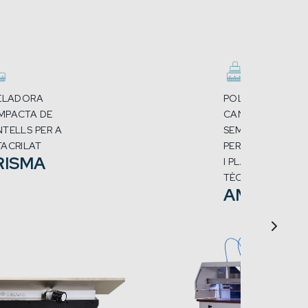
ELADORA
POLIDORA DE
MPACTA DE
CANTELLS
TELLS PER A
SEMIAUTOMÀTIC
ACRILAT
PER A METACRILA
RISMA
I PLÀSTICS
TÈCNICS
AM2-I