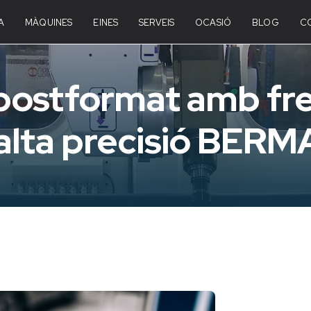
A
MÀQUINES
EINES
SERVEIS
OCASIÓ
BLOG
C
 postformat amb f
alta precisió BER