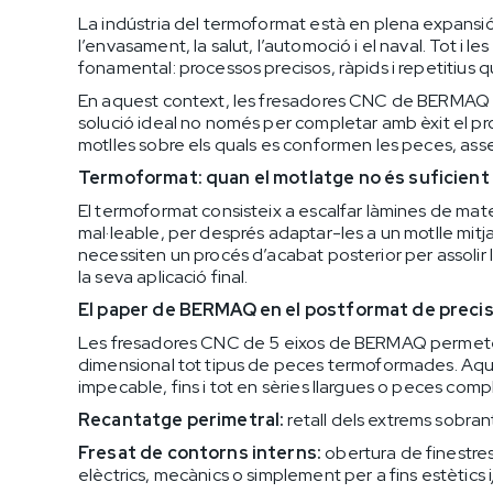
La indústria del termoformat està en plena expansi
l’envasament, la salut, l’automoció i el naval. Tot i l
fonamental: processos precisos, ràpids i repetitius qu
En aquest context, les fresadores CNC de BERMAQ —
solució ideal no només per completar amb èxit el p
motlles sobre els quals es conformen les peces, asse
Termoformat: quan el motlatge no és suficient
El termoformat consisteix a escalfar làmines de materi
mal·leable, per després adaptar-les a un motlle mitjan
necessiten un procés d’acabat posterior per assolir l
la seva aplicació final.
El paper de BERMAQ en el postformat de precis
Les fresadores CNC de 5 eixos de BERMAQ permeten 
dimensional tot tipus de peces termoformades. Aque
impecable, fins i tot en sèries llargues o peces comp
Recantatge perimetral:
retall dels extrems sobran
Fresat de contorns interns:
obertura de finestre
elèctrics, mecànics o simplement per a fins estètics i