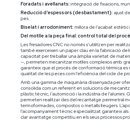
Foradats i avellanats:
integració de fixacions, mun
Reducció d’espessors (desbastament):
ajust de
pes.
Biselat i arrodoniment:
millora de l’acabat estètic 
Del motlle a la peça final: control total del proc
Les fresadores CNC no només s’utilitzen per realitz
també exerceixen un paper clau en la fabricació dels p
capacitat per treballar una àmplia varietat de mater
—, permeten mecanitzar motlles complexos amb gran n
garanteix que el procés de conformació tèrmica es re
qualitat de les peces com l’eficiència del cicle de pr
Amb una gamma de maquinària dissenyada per oferir 
consolida com un referent en solucions de mecanitza
plàstic tècnic, l’automoció i la indústria de l’alumin
permeten realitzar des del recantatge perimetral mé
termoformades, compostos o metalls lleugers. L’ap
l’acompanyament tècnic especialitzat garanteix als 
clar avantatge competitiu en els seus processos pro