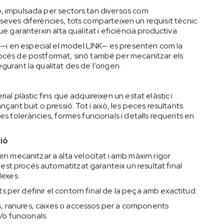
ó, impulsada per sectors tan diversos com
es seves diferències, tots comparteixen un requisit tècnic
e garanteixin alta qualitat i eficiència productiva.
i en especial el model LINK— es presenten com la
rocés de postformat, sinó també per mecanitzar els
gurant la qualitat des de l’origen.
al plàstic fins que adquireixen un estat elàstic i
çant buit o pressió. Tot i això, les peces resultants
es toleràncies, formes funcionals i detalls requerits en
ió
mecanitzar a alta velocitat i amb màxim rigor
st procés automatitzat garanteix un resultat final
lexes.
ts per definir el contorn final de la peça amb exactitud.
s, ranures, caixes o accessos per a components
/o funcionals.