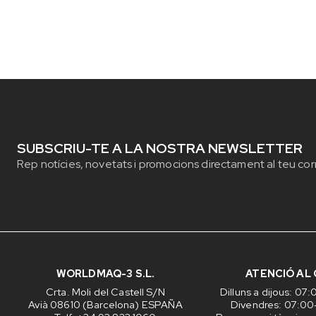
SUBSCRIU-TE A LA NOSTRA NEWSLETTER
Rep notícies, novetats i promocions directament al teu cor
WORLDMAQ-3 S.L.
ATENCIÓ AL 
Crta. Moli del Castell S/N
Dilluns a dijous
: 07:
Avià 08610 (Barcelona) ESPAÑA
Divendres
: 07:00