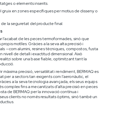
tatges o elements inserits.
l gruix en zones específiques per motius de disseny o
i de la seguretat del producte final.
és
ar l’acabat de les peces termoformades, sinó que
ropis motlles. Gràcies a la seva alta precisió i
ials —com alumini, resines tècniques, compostos, fusta
ivell de detall i exactitud dimensional. Això
alitzi sobre una base fiable, optimitzant tant la
oducció.
màxima precisió, versatilitat i rendiment, BERMAQ es
t per a sectors tan exigents com l’aeronàutic, el
i. Gràcies a la seva tecnologia avançada, els seus equips
s complex fins a mecanitzats d’alta precisió en peces
osta de BERMAQ per la innovació contínua i
seus clients no només resultats òptims, sinó també un
ductius.