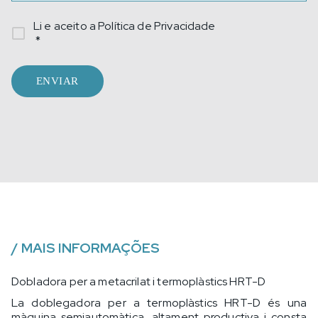
Li e aceito a
Política de Privacidade
*
ENVIAR
/
MAIS INFORMAÇÕES
Dobladora per a metacrilat i termoplàstics HRT-D
La doblegadora per a termoplàstics HRT-D és una
màquina semiautomàtica, altament productiva i consta