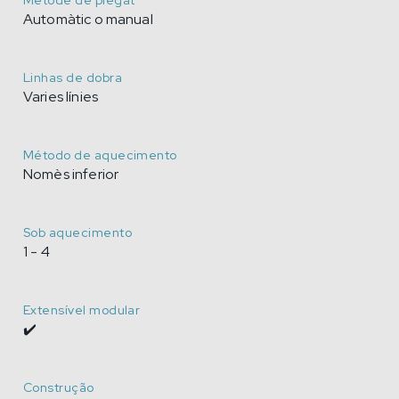
Mètode de plegat
Automàtic o manual
Linhas de dobra
Varies línies
Método de aquecimento
Nomès inferior
Sob aquecimento
1 - 4
Extensível modular
✔️
Construção