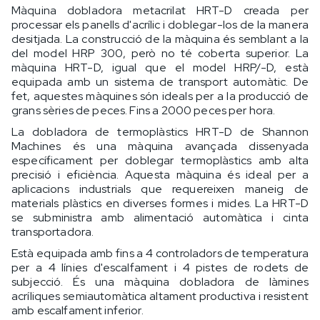
Màquina dobladora metacrilat HRT-D creada per
processar els panells d'acrílic i doblegar-los de la manera
desitjada. La construcció de la màquina és semblant a la
del model HRP 300, però no té coberta superior. La
màquina HRT-D, igual que el model HRP/-D, està
equipada amb un sistema de transport automàtic. De
fet, aquestes màquines són ideals per a la producció de
grans sèries de peces. Fins a 2000 peces per hora.
La dobladora de termoplàstics HRT-D de Shannon
Machines és una màquina avançada dissenyada
específicament per doblegar termoplàstics amb alta
precisió i eficiència. Aquesta màquina és ideal per a
aplicacions industrials que requereixen maneig de
materials plàstics en diverses formes i mides. La HRT-D
se subministra amb alimentació automàtica i cinta
transportadora.
Està equipada amb fins a 4 controladors de temperatura
per a 4 línies d'escalfament i 4 pistes de rodets de
subjecció. És una màquina dobladora de làmines
acríliques semiautomàtica altament productiva i resistent
amb escalfament inferior.