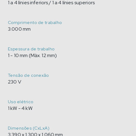
1 a 4 línies inferiors / 1 a 4 línies superiors
Comprimento de trabalho
3.000 mm
Espessura de trabalho
1 - 10 mm (Màx. 12 mm)
Tensão de conexão
230 V
Uso elétrico
1 kW - 4 kW
Dimensões (CxLxA)
3.390 x 1.300 x 1.060 mm