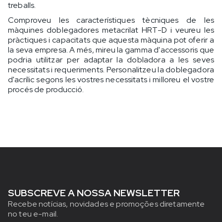
treballs.
Comproveu les característiques tècniques de les
màquines doblegadores metacrilat HRT-D i veureu les
pràctiques i capacitats que aquesta màquina pot oferir a
la seva empresa. A més, mireu la gamma d'accessoris que
podria utilitzar per adaptar la dobladora a les seves
necessitats i requeriments. Personalitzeu la doblegadora
d'acrílic segons les vostres necessitats i milloreu el vostre
procés de producció.
SUBSCREVE A NOSSA NEWSLETTER
Recebe notícias, novidades e promoções diretamente
no teu e-mail.