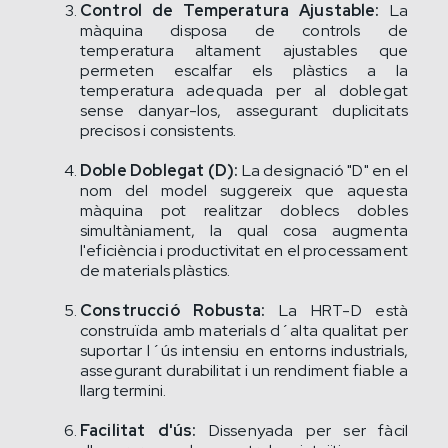
Control de Temperatura Ajustable:
La
màquina disposa de controls de
temperatura altament ajustables que
permeten escalfar els plàstics a la
temperatura adequada per al doblegat
sense danyar-los, assegurant duplicitats
precisos i consistents.
Doble Doblegat (D):
La designació "D" en el
nom del model suggereix que aquesta
màquina pot realitzar doblecs dobles
simultàniament, la qual cosa augmenta
l'eficiència i productivitat en el processament
de materials plàstics.
Construcció Robusta:
La HRT-D està
construïda amb materials d´alta qualitat per
suportar l´ús intensiu en entorns industrials,
assegurant durabilitat i un rendiment fiable a
llarg termini.
Facilitat d'ús:
Dissenyada per ser fàcil