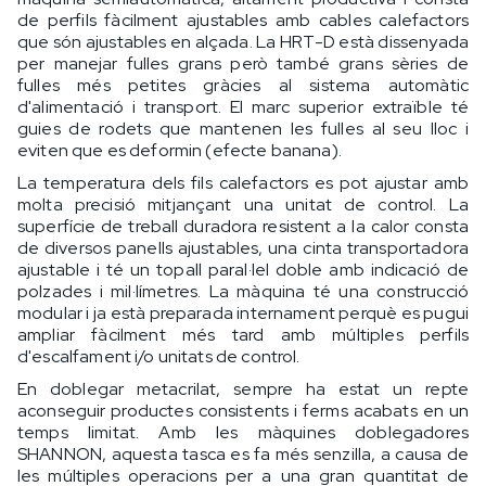
de perfils fàcilment ajustables amb cables calefactors
que són ajustables en alçada. La HRT-D està dissenyada
per manejar fulles grans però també grans sèries de
fulles més petites gràcies al sistema automàtic
d'alimentació i transport. El marc superior extraïble té
guies de rodets que mantenen les fulles al seu lloc i
eviten que es deformin (efecte banana).
La temperatura dels fils calefactors es pot ajustar amb
molta precisió mitjançant una unitat de control. La
superfície de treball duradora resistent a la calor consta
de diversos panells ajustables, una cinta transportadora
ajustable i té un topall paral·lel doble amb indicació de
polzades i mil·límetres. La màquina té una construcció
modular i ja està preparada internament perquè es pugui
ampliar fàcilment més tard amb múltiples perfils
d'escalfament i/o unitats de control.
En doblegar metacrilat, sempre ha estat un repte
aconseguir productes consistents i ferms acabats en un
temps limitat. Amb les màquines doblegadores
SHANNON, aquesta tasca es fa més senzilla, a causa de
les múltiples operacions per a una gran quantitat de