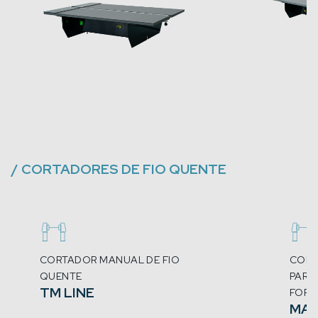
/
CORTADORES DE FIO QUENTE
CORTADOR MANUAL DE FIO
CORT
QUENTE
PARA
TM LINE
FOR
MA