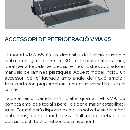
ACCESSORI DE REFRIGERACIÓ VMA 65
El model VMA 65 és un dispositiu de fixació ajustable
amb una longitud de 65 cm, 30 cm de profunditat i altura,
ideal per a treballs de precisió en les nostres dobladores
manuals de làmines plàstiques. Aquest model inclou un
accessori de refrigeració amb angle de flexió simple i
transportador, proporcionant una gran versatilitat en el
seu ús.
Fabricat amb panells HPL d'alta qualitat, el VMA 65
compta amb dos topalls paral·lels per a major estabilitat i
ajust. També està disponible amb un sobrebastidor mòbil
amb frens, que permet ajustar l'altura de treball a la
posició ideal i facilitar el seu desplaçament.