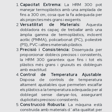
Capacitat Extrema:
La HRM 300 pot
manejar termoplàstics amb una amplada de
fins a 300 cm, cosa que la fa adequada per
als projectes més grans i exigents.
Versatilitat de Materials:
Aquesta
dobladora és capaç de treballar amb una
àmplia gamma de termoplàstics, incloent
acrílic (PMMA), policarbonat (PC), poliestirè
(PS), PVC i altres materials plàstics.
Precisió i Consistència:
Dissenyada per
proporcionar doblecs precisos i consistents,
la HRM 300 garanteix que fins i tot els
plàstics més grans i gruixuts es dobleguin
amb exactitud.
Control de Temperatura Ajustable
:
Disposa de controls de temperatura
altament ajustables que permeten escalfar
els plàstics a la temperatura adequada per al
doblegat sense danyar-los, assegurant
duplicitats precisos i consistents.
Construcció Robusta:
La màquina està
construïda amb materials d´alta qualitat per