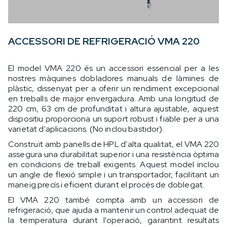
ACCESSORI DE REFRIGERACIÓ VMA 220
El model VMA 220 és un accessori essencial per a les
nostres màquines dobladores manuals de làmines de
plàstic, dissenyat per a oferir un rendiment excepcional
en treballs de major envergadura. Amb una longitud de
220 cm, 63 cm de profunditat i altura ajustable, aquest
dispositiu proporciona un suport robust i fiable per a una
varietat d'aplicacions. (No inclou bastidor).
Construït amb panells de HPL d'alta qualitat, el VMA 220
assegura una durabilitat superior i una resistència òptima
en condicions de treball exigents. Aquest model inclou
un angle de flexió simple i un transportador, facilitant un
maneig precís i eficient durant el procés de doblegat.
El VMA 220 també compta amb un accessori de
refrigeració, que ajuda a mantenir un control adequat de
la temperatura durant l'operació, garantint resultats