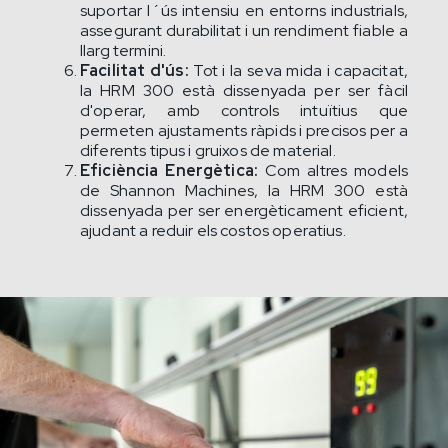
suportar l´ús intensiu en entorns industrials,
assegurant durabilitat i un rendiment fiable a
llarg termini.
Facilitat d'ús:
Tot i la seva mida i capacitat,
la HRM 300 està dissenyada per ser fàcil
d'operar, amb controls intuïtius que
permeten ajustaments ràpids i precisos per a
diferents tipus i gruixos de material.
Eficiència Energètica:
Com altres models
de Shannon Machines, la HRM 300 està
dissenyada per ser energèticament eficient,
ajudant a reduir els costos operatius.