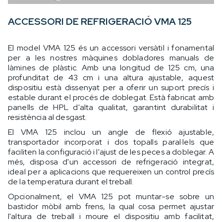
ACCESSORI DE REFRIGERACIÓ VMA 125
El model VMA 125 és un accessori versàtil i fonamental
per a les nostres màquines dobladores manuals de
làmines de plàstic. Amb una longitud de 125 cm, una
profunditat de 43 cm i una altura ajustable, aquest
dispositiu està dissenyat per a oferir un suport precís i
estable durant el procés de doblegat. Està fabricat amb
panells de HPL d'alta qualitat, garantint durabilitat i
resistència al desgast.
El VMA 125 inclou un angle de flexió ajustable,
transportador incorporat i dos topalls paral·lels que
faciliten la configuració i l'ajust de les peces a doblegar. A
més, disposa d'un accessori de refrigeració integrat,
ideal per a aplicacions que requereixen un control precís
de la temperatura durant el treball.
Opcionalment, el VMA 125 pot muntar-se sobre un
bastidor mòbil amb frens, la qual cosa permet ajustar
l'altura de treball i moure el dispositiu amb facilitat,