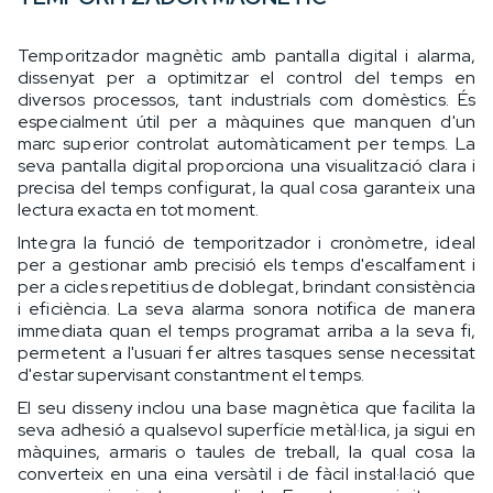
Temporitzador magnètic amb pantalla digital i alarma,
dissenyat per a optimitzar el control del temps en
diversos processos, tant industrials com domèstics. És
especialment útil per a màquines que manquen d'un
marc superior controlat automàticament per temps. La
seva pantalla digital proporciona una visualització clara i
precisa del temps configurat, la qual cosa garanteix una
lectura exacta en tot moment.
Integra la funció de temporitzador i cronòmetre, ideal
per a gestionar amb precisió els temps d'escalfament i
per a cicles repetitius de doblegat, brindant consistència
i eficiència. La seva alarma sonora notifica de manera
immediata quan el temps programat arriba a la seva fi,
permetent a l'usuari fer altres tasques sense necessitat
d'estar supervisant constantment el temps.
El seu disseny inclou una base magnètica que facilita la
seva adhesió a qualsevol superfície metàl·lica, ja sigui en
màquines, armaris o taules de treball, la qual cosa la
converteix en una eina versàtil i de fàcil instal·lació que