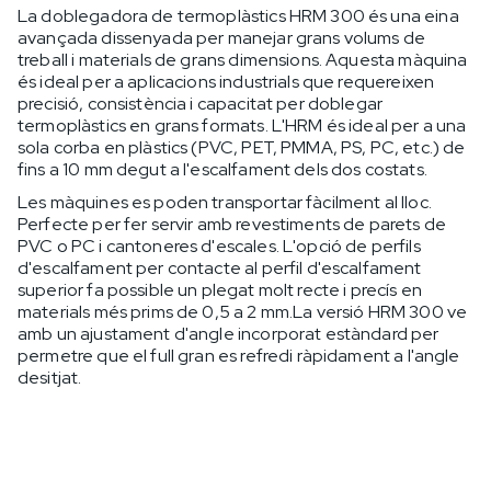
La doblegadora de termoplàstics HRM 300 és una eina
avançada dissenyada per manejar grans volums de
treball i materials de grans dimensions. Aquesta màquina
és ideal per a aplicacions industrials que requereixen
precisió, consistència i capacitat per doblegar
termoplàstics en grans formats. L'HRM és ideal per a una
sola corba en plàstics (PVC, PET, PMMA, PS, PC, etc.) de
fins a 10 mm degut a l'escalfament dels dos costats.
Les màquines es poden transportar fàcilment al lloc.
Perfecte per fer servir amb revestiments de parets de
PVC o PC i cantoneres d'escales. L'opció de perfils
d'escalfament per contacte al perfil d'escalfament
superior fa possible un plegat molt recte i precís en
materials més prims de 0,5 a 2 mm.La versió HRM 300 ve
amb un ajustament d'angle incorporat estàndard per
permetre que el full gran es refredi ràpidament a l'angle
desitjat.