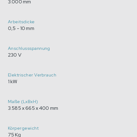
3.000 mm
Arbeitsdicke
0,5 - 10 mm
Anschlussspannung
230 V
Elektrischer Verbrauch
1 kW
Maße (LxBxH)
3.585 x 665 x 400 mm
Körpergewicht
75 Kg