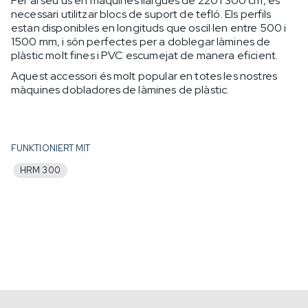
Per al seu ús en màquines llargues de 220 i 300 cm, és
necessari utilitzar blocs de suport de tefló. Els perfils
estan disponibles en longituds que oscil·len entre 500 i
1500 mm, i són perfectes per a doblegar làmines de
plàstic molt fines i PVC escumejat de manera eficient.
Aquest accessori és molt popular en totes les nostres
màquines dobladores de làmines de plàstic.
FUNKTIONIERT MIT
HRM 300