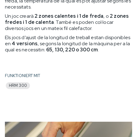
freda, la temperatura de la qual es pot ajustar segons les
necessitats.
Un joc crearà
2 zones calentes i 1 de freda
, o
2 zones
fredes i 1 de calenta
. També es poden col·locar
diversos jocs en un mateix fil calefactor.
Els jocs d’ajust de la longitud de treball estan disponibles
en
4 versions
, segons la longitud de la màquina per a la
qual es necessitin:
65, 130, 220 o 300 cm
.
FUNKTIONIERT MIT
HRM 300