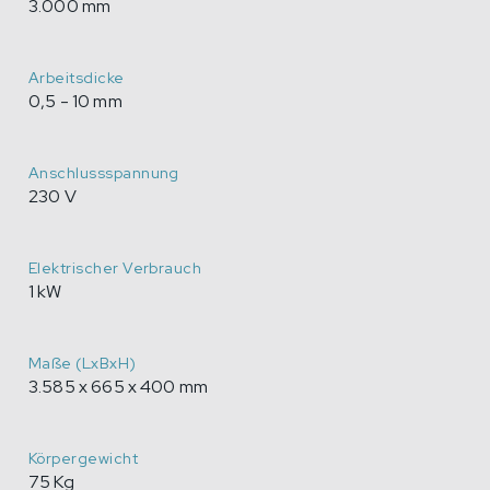
3.000 mm
Arbeitsdicke
0,5 - 10 mm
Anschlussspannung
230 V
Elektrischer Verbrauch
1 kW
Maße (LxBxH)
3.585 x 665 x 400 mm
Körpergewicht
75 Kg