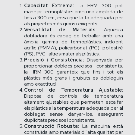
Capacitat Extrema:
La HRM 300 pot
manejar termoplàstics amb una amplada de
fins a 300 cm, cosa que la fa adequada per
als projectes més grans i exigents.
Versatilitat de Materials:
Aquesta
dobladora és capaç de treballar amb una
àmplia gamma de termoplàstics, incloent
acrílic (PMMA), policarbonat (PC), poliestirè
(PS), PVC i altres materials plàstics.
Precisió i Consistència:
Dissenyada per
proporcionar doblecs precisos i consistents,
la HRM 300 garanteix que fins i tot els
plàstics més grans i gruixuts es dobleguin
amb exactitud.
Control de Temperatura Ajustable
:
Disposa de controls de temperatura
altament ajustables que permeten escalfar
els plàstics a la temperatura adequada per al
doblegat sense danyar-los, assegurant
duplicitats precisos i consistents.
Construcció Robusta:
La màquina està
construïda amb materials d´alta qualitat per