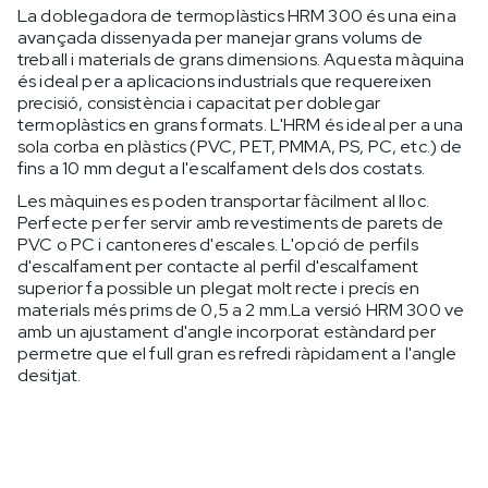
La doblegadora de termoplàstics HRM 300 és una eina
avançada dissenyada per manejar grans volums de
treball i materials de grans dimensions. Aquesta màquina
és ideal per a aplicacions industrials que requereixen
precisió, consistència i capacitat per doblegar
termoplàstics en grans formats. L'HRM és ideal per a una
sola corba en plàstics (PVC, PET, PMMA, PS, PC, etc.) de
fins a 10 mm degut a l'escalfament dels dos costats.
Les màquines es poden transportar fàcilment al lloc.
Perfecte per fer servir amb revestiments de parets de
PVC o PC i cantoneres d'escales. L'opció de perfils
d'escalfament per contacte al perfil d'escalfament
superior fa possible un plegat molt recte i precís en
materials més prims de 0,5 a 2 mm.La versió HRM 300 ve
amb un ajustament d'angle incorporat estàndard per
permetre que el full gran es refredi ràpidament a l'angle
desitjat.