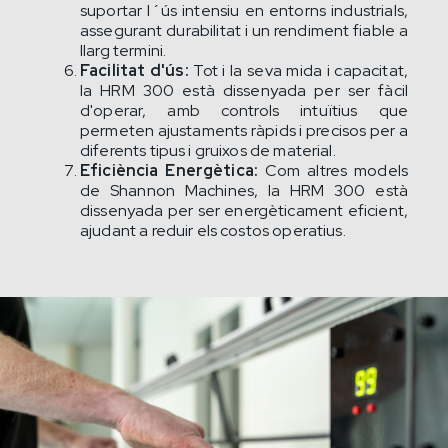
suportar l´ús intensiu en entorns industrials,
assegurant durabilitat i un rendiment fiable a
llarg termini.
Facilitat d'ús:
Tot i la seva mida i capacitat,
la HRM 300 està dissenyada per ser fàcil
d'operar, amb controls intuïtius que
permeten ajustaments ràpids i precisos per a
diferents tipus i gruixos de material.
Eficiència Energètica:
Com altres models
de Shannon Machines, la HRM 300 està
dissenyada per ser energèticament eficient,
ajudant a reduir els costos operatius.