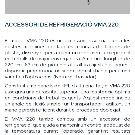
ACCESSORI DE REFRIGERACIÓ VMA 220
El model VMA 220 és un accessori essencial per a les
nostres màquines dobladores manuals de làmines de
plàstic, dissenyat per a oferir un rendiment excepcional
en treballs de major envergadura. Amb una longitud de
220 cm, 63 cm de profunditat i altura ajustable, aquest
dispositiu proporciona un suport robust i fiable per a una
varietat d'aplicacions. (No inclou bastidor).
Construït amb panells de HPL d'alta qualitat, el VMA 220
assegura una durabilitat superior i una resistència òptima
en condicions de treball exigents. Aquest model inclou
un angle de flexió simple i un transportador, facilitant un
maneig precís i eficient durant el procés de doblegat.
El VMA 220 també compta amb un accessori de
refrigeració, que ajuda a mantenir un control adequat de
la temperatura durant l'operació, garantint resultats