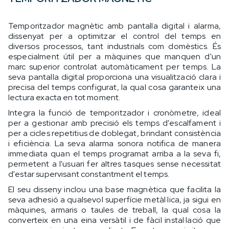
Temporitzador magnètic amb pantalla digital i alarma,
dissenyat per a optimitzar el control del temps en
diversos processos, tant industrials com domèstics. És
especialment útil per a màquines que manquen d'un
marc superior controlat automàticament per temps. La
seva pantalla digital proporciona una visualització clara i
precisa del temps configurat, la qual cosa garanteix una
lectura exacta en tot moment.
Integra la funció de temporitzador i cronòmetre, ideal
per a gestionar amb precisió els temps d'escalfament i
per a cicles repetitius de doblegat, brindant consistència
i eficiència. La seva alarma sonora notifica de manera
immediata quan el temps programat arriba a la seva fi,
permetent a l'usuari fer altres tasques sense necessitat
d'estar supervisant constantment el temps.
El seu disseny inclou una base magnètica que facilita la
seva adhesió a qualsevol superfície metàl·lica, ja sigui en
màquines, armaris o taules de treball, la qual cosa la
converteix en una eina versàtil i de fàcil instal·lació que