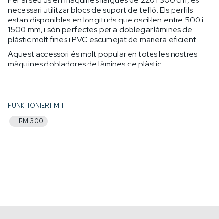
Per al seu ús en màquines llargues de 220 i 300 cm, és
necessari utilitzar blocs de suport de tefló. Els perfils
estan disponibles en longituds que oscil·len entre 500 i
1500 mm, i són perfectes per a doblegar làmines de
plàstic molt fines i PVC escumejat de manera eficient.
Aquest accessori és molt popular en totes les nostres
màquines dobladores de làmines de plàstic.
FUNKTIONIERT MIT
HRM 300