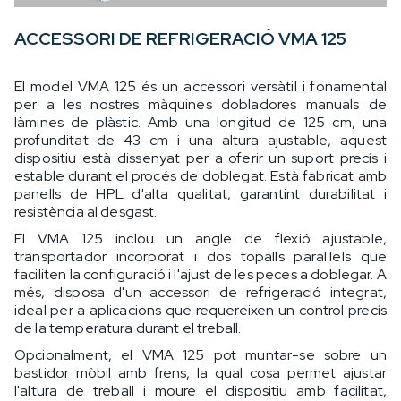
ACCESSORI DE REFRIGERACIÓ VMA 125
El model VMA 125 és un accessori versàtil i fonamental
per a les nostres màquines dobladores manuals de
làmines de plàstic. Amb una longitud de 125 cm, una
profunditat de 43 cm i una altura ajustable, aquest
dispositiu està dissenyat per a oferir un suport precís i
estable durant el procés de doblegat. Està fabricat amb
panells de HPL d'alta qualitat, garantint durabilitat i
resistència al desgast.
El VMA 125 inclou un angle de flexió ajustable,
transportador incorporat i dos topalls paral·lels que
faciliten la configuració i l'ajust de les peces a doblegar. A
més, disposa d'un accessori de refrigeració integrat,
ideal per a aplicacions que requereixen un control precís
de la temperatura durant el treball.
Opcionalment, el VMA 125 pot muntar-se sobre un
bastidor mòbil amb frens, la qual cosa permet ajustar
l'altura de treball i moure el dispositiu amb facilitat,