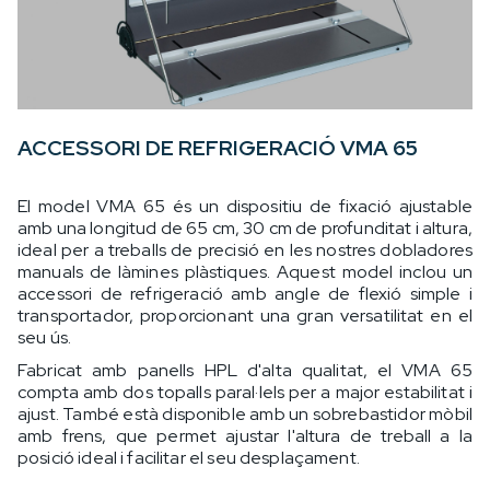
ACCESSORI DE REFRIGERACIÓ VMA 65
El model VMA 65 és un dispositiu de fixació ajustable
amb una longitud de 65 cm, 30 cm de profunditat i altura,
ideal per a treballs de precisió en les nostres dobladores
manuals de làmines plàstiques. Aquest model inclou un
accessori de refrigeració amb angle de flexió simple i
transportador, proporcionant una gran versatilitat en el
seu ús.
Fabricat amb panells HPL d'alta qualitat, el VMA 65
compta amb dos topalls paral·lels per a major estabilitat i
ajust. També està disponible amb un sobrebastidor mòbil
amb frens, que permet ajustar l'altura de treball a la
posició ideal i facilitar el seu desplaçament.