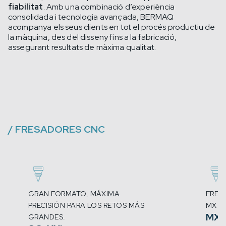
fiabilitat
. Amb una combinació d’experiència
consolidada i tecnologia avançada, BERMAQ
acompanya els seus clients en tot el procés productiu de
la màquina, des del disseny fins a la fabricació,
assegurant resultats de màxima qualitat.
/
FRESADORES CNC
GRAN FORMATO, MÁXIMA
FRESA
PRECISIÓN PARA LOS RETOS MÁS
MX
MX
GRANDES.