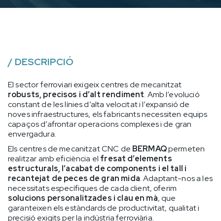
/
DESCRIPCIÓ
El sector ferroviari exigeix centres de mecanitzat
robusts, precisos i d’alt rendiment
. Amb l’evolució
constant de les línies d’alta velocitat i l’expansió de
noves infraestructures, els fabricants necessiten equips
capaços d’afrontar operacions complexes i de gran
envergadura.
Els centres de mecanitzat CNC de
BERMAQ
permeten
realitzar amb eficiència el
fresat d’elements
estructurals, l’acabat de components i el tall i
recantejat de peces de gran mida
. Adaptant-nos a les
necessitats específiques de cada client, oferim
solucions personalitzades i clau en mà
, que
garanteixen els estàndards de productivitat, qualitat i
precisió exigits per la indústria ferroviària.