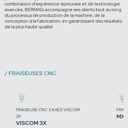
combinaison d’expérience éprouvée et de technologie
avancée, BERMAQ accompagne ses clients tout au long
du processus de production de la machine, de la
conception à la fabrication, en garantissant des résultats
de la plus haute qualité.
/
FRAISEUSES CNC
FRAISEUSE CNC 3 AXES VISCOM
FRAIS
MX
3X
VISCOM 3X