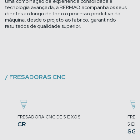
uma combinação de experiência consolidada e
tecnologia avançada, a BERMAQ acompanha os seus
clientes ao longo de todo o processo produtivo da
máquina, desde o projeto ao fabrico, garantindo
resultados de qualidade superior.
/
FRESADORAS CNC
FRESADORA CNC DE 5 EIXOS
FRES
CR
5 EIX
SG-