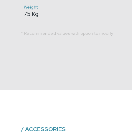
Weight
75 Kg
* Recommended values with option to modify
/
ACCESSORIES