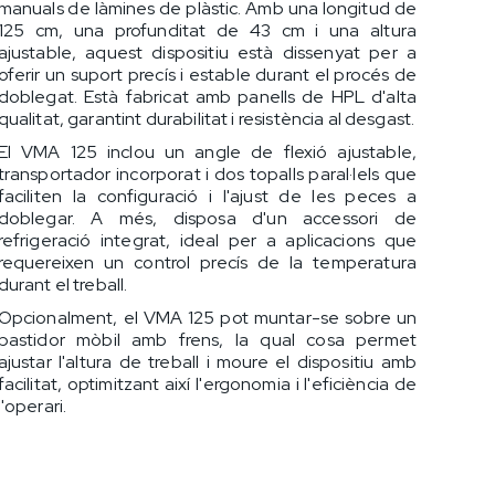
manuals de làmines de plàstic. Amb una longitud de
125 cm, una profunditat de 43 cm i una altura
ajustable, aquest dispositiu està dissenyat per a
oferir un suport precís i estable durant el procés de
doblegat. Està fabricat amb panells de HPL d'alta
qualitat, garantint durabilitat i resistència al desgast.
El VMA 125 inclou un angle de flexió ajustable,
transportador incorporat i dos topalls paral·lels que
faciliten la configuració i l'ajust de les peces a
doblegar. A més, disposa d'un accessori de
refrigeració integrat, ideal per a aplicacions que
requereixen un control precís de la temperatura
durant el treball.
Opcionalment, el VMA 125 pot muntar-se sobre un
bastidor mòbil amb frens, la qual cosa permet
ajustar l'altura de treball i moure el dispositiu amb
facilitat, optimitzant així l'ergonomia i l'eficiència de
l'operari.