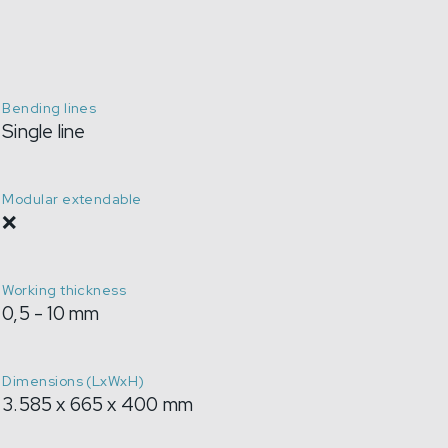
Bending lines
Single line
Modular extendable
❌
Working thickness
0,5 - 10 mm
Dimensions (LxWxH)
3.585 x 665 x 400 mm