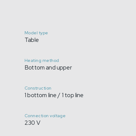
Model type
Table
Heating method
Bottom and upper
Construction
1 bottom line / 1 top line
Connection voltage
230 V