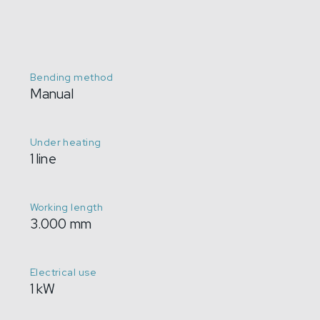
Bending method
Manual
Under heating
1 line
Working length
3.000 mm
Electrical use
1 kW