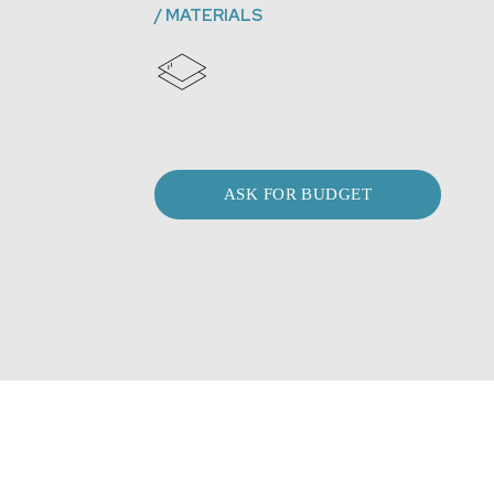
/
MATERIALS
ASK FOR BUDGET