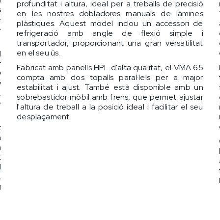
profunditat i altura, ideal per a treballs de precisió
s
en les nostres dobladores manuals de làmines
e
plàstiques. Aquest model inclou un accessori de
e
refrigeració amb angle de flexió simple i
transportador, proporcionant una gran versatilitat
en el seu ús.
l
r
Fabricat amb panells HPL d'alta qualitat, el VMA 65
y
compta amb dos topalls paral·lels per a major
y
estabilitat i ajust. També està disponible amb un
,
sobrebastidor mòbil amb frens, que permet ajustar
e
l'altura de treball a la posició ideal i facilitar el seu
desplaçament.
t
n
a
t
d
,
g