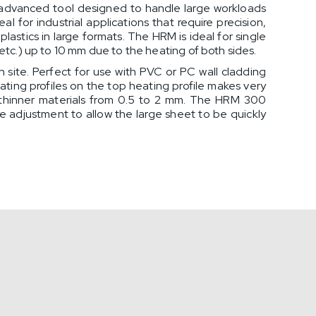
advanced tool designed to handle large workloads
al for industrial applications that require precision,
lastics in large formats. The HRM is ideal for single
etc.) up to 10 mm due to the heating of both sides.
site. Perfect for use with PVC or PC wall cladding
ating profiles on the top heating profile makes very
 thinner materials from 0.5 to 2 mm. The HRM 300
le adjustment to allow the large sheet to be quickly