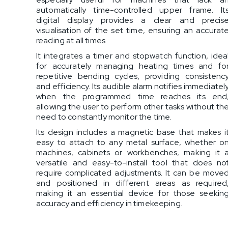
automatically time-controlled upper frame. It
digital display provides a clear and precis
visualisation of the set time, ensuring an accurat
reading at all times.
It integrates a timer and stopwatch function, idea
for accurately managing heating times and fo
repetitive bending cycles, providing consistenc
and efficiency. Its audible alarm notifies immediatel
when the programmed time reaches its end
allowing the user to perform other tasks without th
need to constantly monitor the time.
Its design includes a magnetic base that makes i
easy to attach to any metal surface, whether o
machines, cabinets or workbenches, making it 
versatile and easy-to-install tool that does no
require complicated adjustments. It can be move
and positioned in different areas as required
making it an essential device for those seekin
accuracy and efficiency in timekeeping.