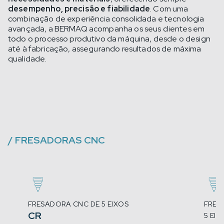
desempenho, precisão e fiabilidade
. Com uma
combinação de experiência consolidada e tecnologia
avançada, a BERMAQ acompanha os seus clientes em
todo o processo produtivo da máquina, desde o design
até à fabricação, assegurando resultados de máxima
qualidade.
/
FRESADORAS CNC
FRESADORA CNC DE 5 EIXOS
FRES
CR
5 EIX