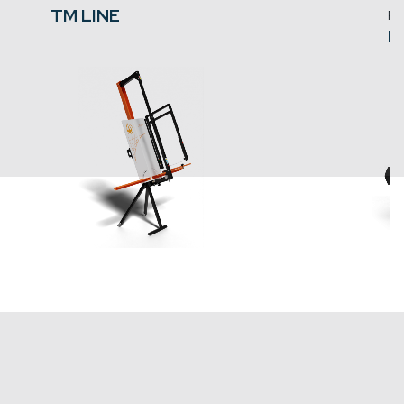
TM LINE
PA
M