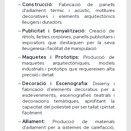
Construcció:
Fabricació de panells
d'aïllament tèrmic i acústic, motllures
decoratives i elements arquitectònics
lleugers i duradors.
Publicitat i Senyalització:
Creació de
rètols, lletres corpòries, panells publicitaris i
expositors que destaquen per la seva
lleugeresa i facilitat de manipulació.
Maquetes i Prototips:
Producció de
maquetes arquitectòniques, models
industrials i prototips que requereixen alta
precisió i detall.
Decoració i Escenografia:
Disseny i
fabricació d'elements decoratius per a
esdeveniments, escenografies teatrals i
decoracions temàtiques, aprofitant la
capacitat del poliestirè per ser tallat i pintat
fàcilment.
Aïllament:
Producció de materials
d'aïllament per a sistemes de calefacció,