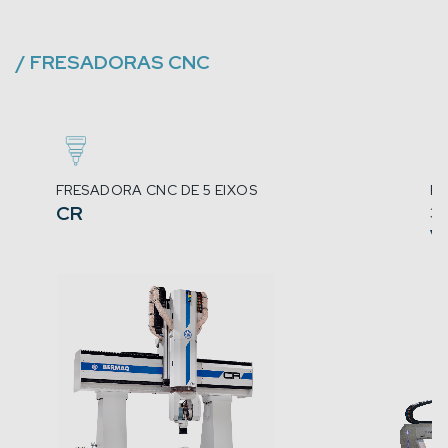
/
FRESADORAS CNC
FRESADORA CNC DE 5 EIXOS
FR
CR
3X
V