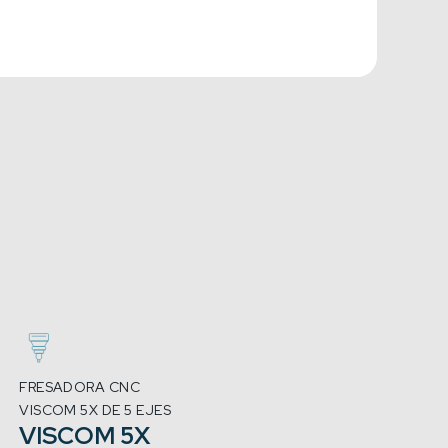
FRESADORA CNC
FRESAD
VISCOM 5X DE 5 EJES
CNC DE 
VISCOM 5X
CR