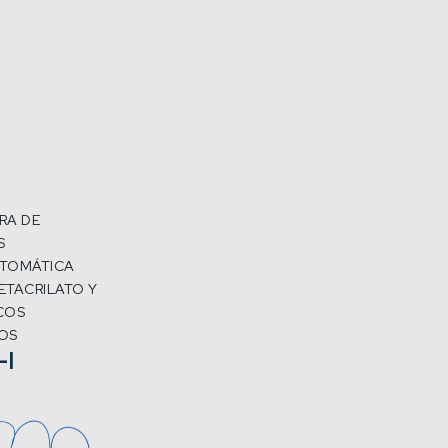
RA DE
S
UTOMÁTICA
ETACRILATO Y
COS
OS
-I